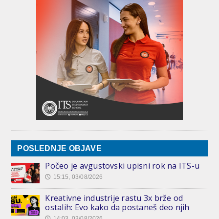
POSLEDNJE OBJAVE
Počeo je avgustovski upisni rok na ITS-u
15:15, 03/08/2026
🕔
Kreativne industrije rastu 3x brže od
ostalih: Evo kako da postaneš deo njih
14:03, 03/08/2026
🕔