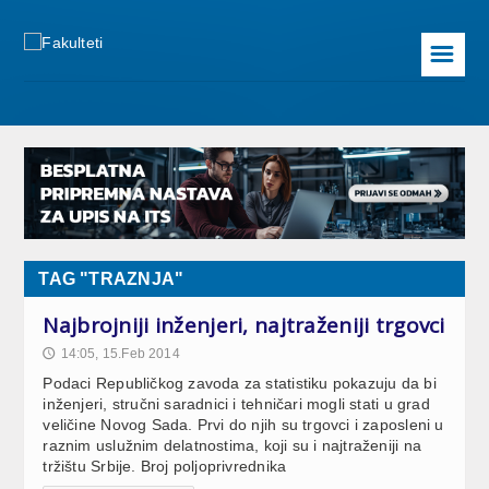
☰
TAG "TRAZNJA"
Najbrojniji inženjeri, najtraženiji trgovci
14:05, 15.Feb 2014
🕔
Podaci Republičkog zavoda za statistiku pokazuju da bi
inženjeri, stručni saradnici i tehničari mogli stati u grad
veličine Novog Sada. Prvi do njih su trgovci i zaposleni u
raznim uslužnim delatnostima, koji su i najtraženiji na
tržištu Srbije. Broj poljoprivrednika