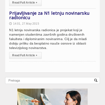
Read Full Article
▸
Prijavljivanje za N1 letnju novinarsku
radionicu
14:01, 27.May 2015
🕔
N1 letnja novinarska radionica je projekat koji je
namenjen studentima završnih godina društvenih
fakulteta i diplomiranim novinarima. Cilj je da mladi
dobiju priliku da besplatno nauče osnove iz oblasti
televizijskog novinarstva.
Read Full Article
▸