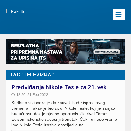
☰
TAG "TELEVIZIJA"
Predviđanja Nikole Tesle za 21. vek
18:20, 21.Feb 2022
🕔
Sudbina vizionara je da zauvek bude ispred svog
vremena. Takav je bio život Nikole Tesle, koji je sanjao
budućnost, dok je njegov oportunistički rival Tomas
Edison, iskoristio sadašnji trenutak. Čak i u naše vreme
ime Nikole Tesle izaziva asocijacije na