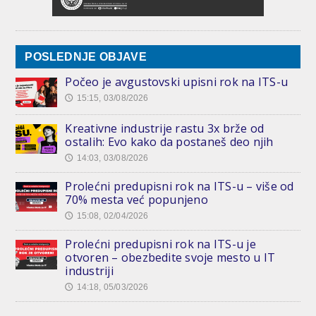
POSLEDNJE OBJAVE
Počeo je avgustovski upisni rok na ITS-u
15:15, 03/08/2026
🕔
Kreativne industrije rastu 3x brže od
ostalih: Evo kako da postaneš deo njih
14:03, 03/08/2026
🕔
Prolećni predupisni rok na ITS-u – više od
70% mesta već popunjeno
15:08, 02/04/2026
🕔
Prolećni predupisni rok na ITS-u je
otvoren – obezbedite svoje mesto u IT
industriji
14:18, 05/03/2026
🕔