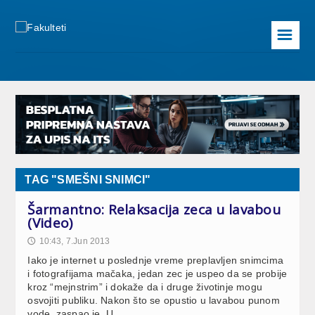
☰
TAG "SMEŠNI SNIMCI"
Šarmantno: Relaksacija zeca u lavabou
(Video)
10:43, 7.Jun 2013
🕔
Iako je internet u poslednje vreme preplavljen snimcima
i fotografijama mačaka, jedan zec je uspeo da se probije
kroz “mejnstrim” i dokaže da i druge životinje mogu
osvojiti publiku. Nakon što se opustio u lavabou punom
vode, zaspao je. U