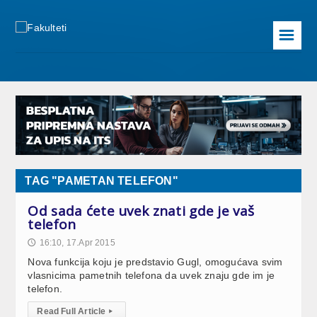
☰
TAG "PAMETAN TELEFON"
Od sada ćete uvek znati gde je vaš
telefon
16:10, 17.Apr 2015
🕔
Nova funkcija koju je predstavio Gugl, omogućava svim
vlasnicima pametnih telefona da uvek znaju gde im je
telefon.
Read Full Article
▸