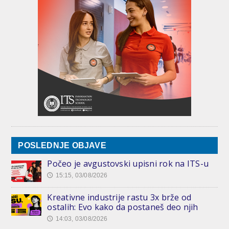
POSLEDNJE OBJAVE
Počeo je avgustovski upisni rok na ITS-u
15:15, 03/08/2026
🕔
Kreativne industrije rastu 3x brže od
ostalih: Evo kako da postaneš deo njih
14:03, 03/08/2026
🕔