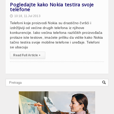
Pogledajte kako Nokia testira svoje
telefone
10:18, 11.Jul 2013
🕔
Telefoni koje proizvodi Nokia su drastično čvršći i
izdržljiviji od većine drugih telefona iz njihove
konkurencije. Iako većina telefona različitih proizvođača
prolaze iste testove, imaćete priliku da vidite kako Nokia
tačno testira svoje mobilne telefone i uređaje. Telefoni
se ubacuju
Read Full Article
▸