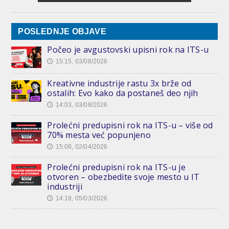
POSLEDNJE OBJAVE
Počeo je avgustovski upisni rok na ITS-u
15:15, 03/08/2026
🕔
Kreativne industrije rastu 3x brže od
ostalih: Evo kako da postaneš deo njih
14:03, 03/08/2026
🕔
Prolećni predupisni rok na ITS-u – više od
70% mesta već popunjeno
15:08, 02/04/2026
🕔
Prolećni predupisni rok na ITS-u je
otvoren – obezbedite svoje mesto u IT
industriji
14:18, 05/03/2026
🕔