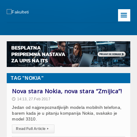
☰
TAG "NOKIA"
Nova stara Nokia, nova stara “Zmijica”!
14:13, 27.Feb 2017
🕔
Jedan od najprepoznatljivijih modela mobilnih telefona,
barem kada je u pitanju kompanija Nokia, svakako je
model 3310.
Read Full Article
▸