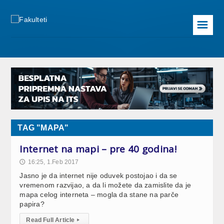
☰
TAG "MAPA"
Internet na mapi – pre 40 godina!
16:25, 1.Feb 2017
🕔
Jasno je da internet nije oduvek postojao i da se
vremenom razvijao, a da li možete da zamislite da je
mapa celog interneta – mogla da stane na parče
papira?
Read Full Article
▸