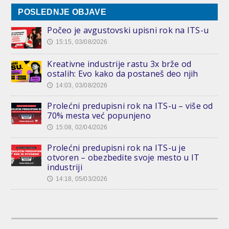
POSLEDNJE OBJAVE
Počeo je avgustovski upisni rok na ITS-u
15:15, 03/08/2026
🕔
Kreativne industrije rastu 3x brže od
ostalih: Evo kako da postaneš deo njih
14:03, 03/08/2026
🕔
Prolećni predupisni rok na ITS-u – više od
70% mesta već popunjeno
15:08, 02/04/2026
🕔
Prolećni predupisni rok na ITS-u je
otvoren – obezbedite svoje mesto u IT
industriji
14:18, 05/03/2026
🕔