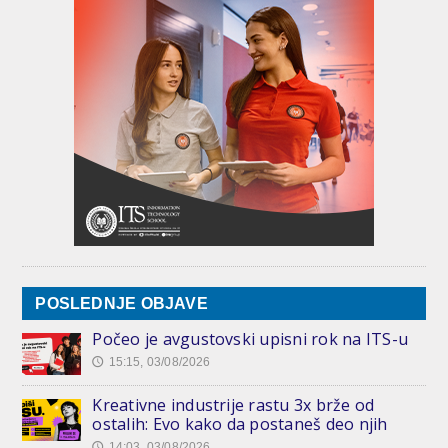
POSLEDNJE OBJAVE
Počeo je avgustovski upisni rok na ITS-u
15:15, 03/08/2026
🕔
Kreativne industrije rastu 3x brže od
ostalih: Evo kako da postaneš deo njih
14:03, 03/08/2026
🕔