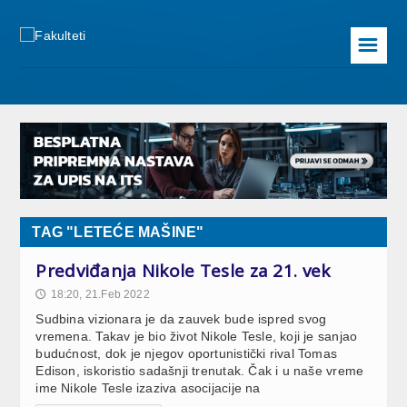
☰
TAG "LETEĆE MAŠINE"
Predviđanja Nikole Tesle za 21. vek
18:20, 21.Feb 2022
🕔
Sudbina vizionara je da zauvek bude ispred svog
vremena. Takav je bio život Nikole Tesle, koji je sanjao
budućnost, dok je njegov oportunistički rival Tomas
Edison, iskoristio sadašnji trenutak. Čak i u naše vreme
ime Nikole Tesle izaziva asocijacije na