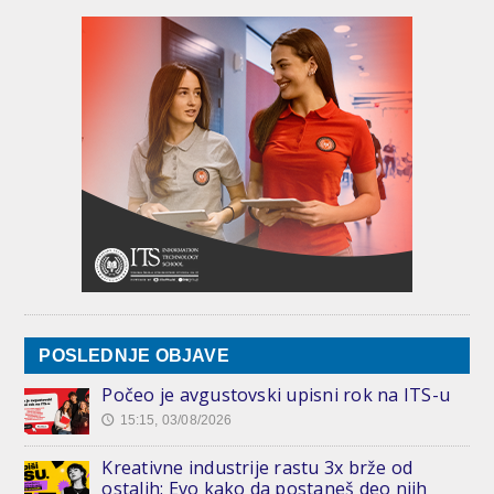
POSLEDNJE OBJAVE
Počeo je avgustovski upisni rok na ITS-u
15:15, 03/08/2026
🕔
Kreativne industrije rastu 3x brže od
ostalih: Evo kako da postaneš deo njih