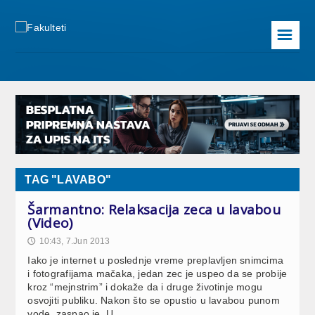
☰
TAG "LAVABO"
Šarmantno: Relaksacija zeca u lavabou
(Video)
10:43, 7.Jun 2013
🕔
Iako je internet u poslednje vreme preplavljen snimcima
i fotografijama mačaka, jedan zec je uspeo da se probije
kroz “mejnstrim” i dokaže da i druge životinje mogu
osvojiti publiku. Nakon što se opustio u lavabou punom
vode, zaspao je. U