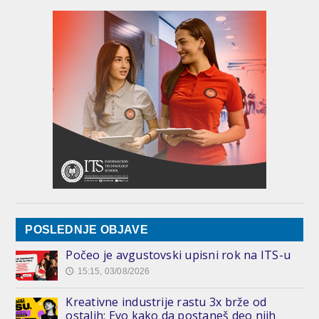
POSLEDNJE OBJAVE
Počeo je avgustovski upisni rok na ITS-u
15:15, 03/08/2026
🕔
Kreativne industrije rastu 3x brže od
ostalih: Evo kako da postaneš deo njih