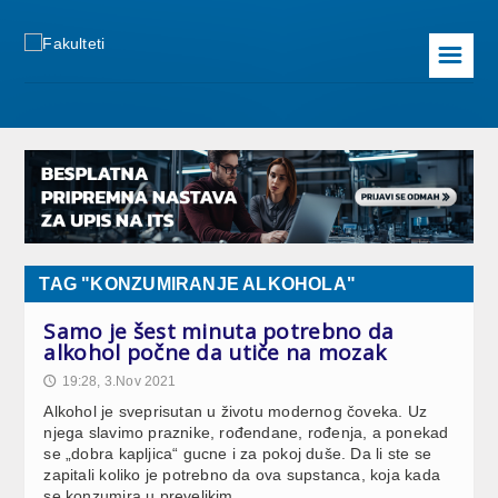
☰
TAG "KONZUMIRANJE ALKOHOLA"
Samo je šest minuta potrebno da
alkohol počne da utiče na mozak
19:28, 3.Nov 2021
🕔
Alkohol je sveprisutan u životu modernog čoveka. Uz
njega slavimo praznike, rođendane, rođenja, a ponekad
se „dobra kapljica“ gucne i za pokoj duše. Da li ste se
zapitali koliko je potrebno da ova supstanca, koja kada
se konzumira u prevelikim