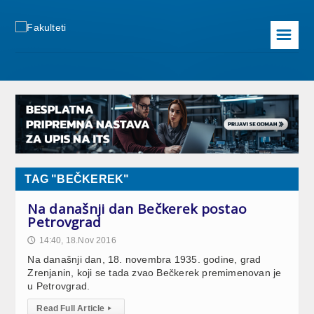
☰
TAG "BEČKEREK"
Na današnji dan Bečkerek postao
Petrovgrad
14:40, 18.Nov 2016
🕔
Na današnji dan, 18. novembra 1935. godine, grad
Zrenjanin, koji se tada zvao Bečkerek premimenovan je
u Petrovgrad.
Read Full Article
▸