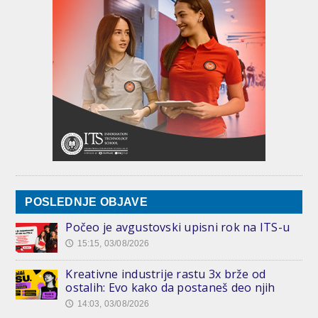
POSLEDNJE OBJAVE
Počeo je avgustovski upisni rok na ITS-u
15:15, 03/08/2026
🕔
Kreativne industrije rastu 3x brže od
ostalih: Evo kako da postaneš deo njih
14:03, 03/08/2026
🕔