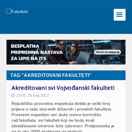
☰
TAG "AKREDITOVANI FAKULTETI"
Akreditovani svi Vojvođanski fakulteti
23:02, 29.Aug 2013
🕔
Republička prosvetna inspekcija dobila je veliki broj
prijava o radu isturenih državnih i privatnih fakulteta.
Prosvetni inspektori već duže vreme kontrolišu
rad fakulteta, svi fakulteti koji ne budu imali
akreditovane smerove biće zatvoreni. Pretpostavka je
da bi oko 2000 studenata na teritoriji