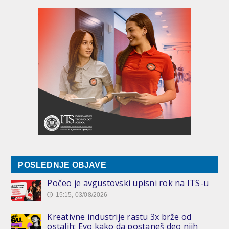
POSLEDNJE OBJAVE
Počeo je avgustovski upisni rok na ITS-u
15:15, 03/08/2026
🕔
Kreativne industrije rastu 3x brže od
ostalih: Evo kako da postaneš deo njih