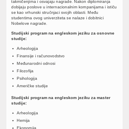
takmičenjima i osvajaju nagrade. Nakon diplomiranja
dobijaju poslove u internacionalnim kompanijama i ističu
se kao vrhunski stručnjaci svojih oblasti. Među
studentima ovog univerziteta se nalaze i dobitnici
Nobelove nagrade.
Studijski program na engleskom jeziku za osnovne
studije:
Arheologija
Finansije i računovodstvo
Međunarodni odnosi
Filozofija
Psihologija
Američke studije
Studijski program na engleskom jeziku za master
studije:
Arheologija
Hemija
Ekonomija