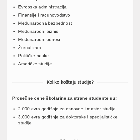
Evropska administracija
Finansije i računovodstvo
Međunarodna bezbednost
Međunarodni biznis
Međunarodni odnosi
Žurnalizam
Političke nauke
Američke studije
Koliko koštaju studije?
Prosečne cene školarine za strane studente su:
2.000 evra godišnje za osnovne i master studije
3.000 evra godišnje za doktorske i specijalističke
studije