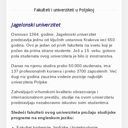
Fakulteti i univerziteti u Poljskoj
Jagelonski univerzitet
Osnovan 1364. godine, Jagelonski univerzitet
predstavlja jednu od ključnih ustanova Krakova već 650
godina. Ovo je jedan od prvih fakulteta na svetu koji je
počeo da prima strane studente. Još u 15. veku, gotovo
pola studenata ovog univerziteta je bilo iz inostranstva.
Danas na njemu studira preko 50.000 studenata, ima
137 profesionalnih kurseva i preko 3700 zaposlenih. Već
dugi niz godina zauzima vodeće pozicije najboljih
univerziteta Poljske.
Zahvaljujući vrhunskom kvalitetu obrazovanja i
internacionalnom prestižu, studije na ovom univerzitetu
predstavljaju nezaboravno iskustvo svim studentima.
Sledeći fakulteti ovog univerziteta pružaju studijske
programe na engleskom jeziku:
Fakultet biohemije, biofizike i biotehnologije