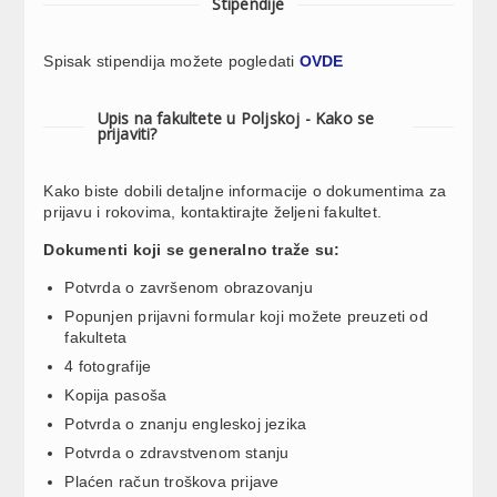
Stipendije
Spisak stipendija možete pogledati
OVDE
Upis na fakultete u Poljskoj - Kako se
prijaviti?
Kako biste dobili detaljne informacije o dokumentima za
prijavu i rokovima, kontaktirajte željeni fakultet.
Dokumenti koji se generalno traže su:
Potvrda o završenom obrazovanju
Popunjen prijavni formular koji možete preuzeti od
fakulteta
4 fotografije
Kopija pasoša
Potvrda o znanju engleskoj jezika
Potvrda o zdravstvenom stanju
Plaćen račun troškova prijave