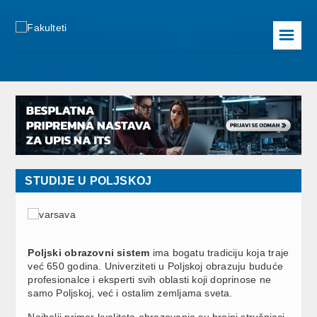
☰
STUDIJE U POLJSKOJ
Poljski obrazovni sistem
ima bogatu tradiciju koja traje
već 650 godina. Univerziteti u Poljskoj obrazuju buduće
profesionalce i eksperti svih oblasti koji doprinose ne
samo Poljskoj, već i ostalim zemljama sveta.
Najbolji primer kvaliteta obrazovanja su brojni stručnjaci