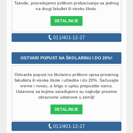
Takođe, posredujemo prilikom prebacivanja sa jednog
na drugi fakultet ili visoku školu.
DETALJNIJE
011/401-12-27
OSTVARI POPUST NA ŠKOLARINU I DO 20%!
Ostvarite popust na školarinu prilikom upisa privatnog
fakulteta ili visoke škole i uštedite i do 20%. Sačuvajte
vreme i novac, a brigu o upisu prepustite nama.
Ustanove sa kojima sarađujemo su najbolje privatne
obrazovne ustanove u zemlji!
DETALJNIJE
011/401-12-27