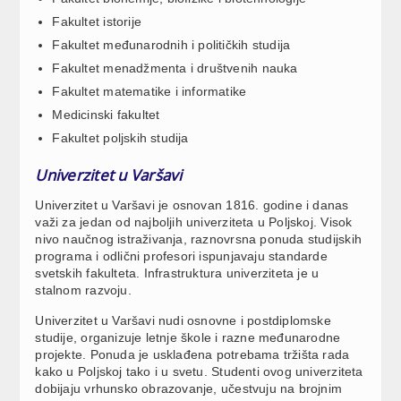
Fakultet istorije
Fakultet međunarodnih i političkih studija
Fakultet menadžmenta i društvenih nauka
Fakultet matematike i informatike
Medicinski fakultet
Fakultet poljskih studija
Univerzitet u Varšavi
Univerzitet u Varšavi je osnovan 1816. godine i danas
važi za jedan od najboljih univerziteta u Poljskoj. Visok
nivo naučnog istraživanja, raznovrsna ponuda studijskih
programa i odlični profesori ispunjavaju standarde
svetskih fakulteta. Infrastruktura univerziteta je u
stalnom razvoju.
Univerzitet u Varšavi nudi osnovne i postdiplomske
studije, organizuje letnje škole i razne međunarodne
projekte. Ponuda je usklađena potrebama tržišta rada
kako u Poljskoj tako i u svetu. Studenti ovog univerziteta
dobijaju vrhunsko obrazovanje, učestvuju na brojnim