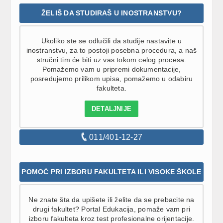
ŽELIŠ DA STUDIRAŠ U INOSTRANSTVU?
Ukoliko ste se odlučili da studije nastavite u
inostranstvu, za to postoji posebna procedura, a naš
stručni tim će biti uz vas tokom celog procesa.
Pomažemo vam u pripremi dokumentacije,
posredujemo prilikom upisa, pomažemo u odabiru
fakulteta.
DETALJNIJE
011/401-12-27
POMOĆ PRI IZBORU FAKULTETA ILI VISOKE ŠKOLE
Ne znate šta da upišete ili želite da se prebacite na
drugi fakultet? Portal Edukacija, pomaže vam pri
izboru fakulteta kroz test profesionalne orijentacije.