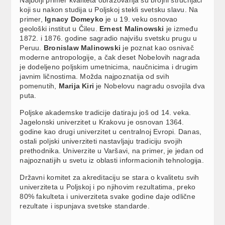
koji su nakon studija u Poljskoj stekli svetsku slavu. Na
primer,
Ignacy Domeyko
je u 19. veku osnovao
geološki institut u Čileu.
Ernest Malinowski
je između
1872. i 1876. godine sagradio najvišu svetsku prugu u
Peruu.
Bronislaw Malinowski
je poznat kao osnivač
moderne antropologije, a čak deset Nobelovih nagrada
je dodeljeno poljskim umetnicima, naučnicima i drugim
javnim ličnostima. Možda najpoznatija od svih
pomenutih,
Marija Kiri
je Nobelovu nagradu osvojila dva
puta.
Poljske akademske tradicije datiraju još od 14. veka.
Jagelonski univerzitet u Krakovu je osnovan 1364.
godine kao drugi univerzitet u centralnoj Evropi. Danas,
ostali poljski univerziteti nastavljaju tradiciju svojih
prethodnika. Univerzite u Varšavi, na primer, je jedan od
najpoznatijih u svetu iz oblasti informacionih tehnologija.
Državni komitet za akreditaciju se stara o kvalitetu svih
univerziteta u Poljskoj i po njihovim rezultatima, preko
80% fakulteta i univerziteta svake godine daje odlične
rezultate i ispunjava svetske standarde.