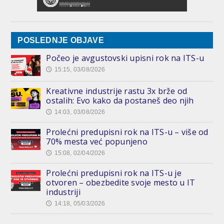
POSLEDNJE OBJAVE
Počeo je avgustovski upisni rok na ITS-u
15:15, 03/08/2026
🕔
Kreativne industrije rastu 3x brže od
ostalih: Evo kako da postaneš deo njih
14:03, 03/08/2026
🕔
Prolećni predupisni rok na ITS-u – više od
70% mesta već popunjeno
15:08, 02/04/2026
🕔
Prolećni predupisni rok na ITS-u je
otvoren – obezbedite svoje mesto u IT
industriji
14:18, 05/03/2026
🕔