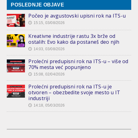
POSLEDNJE OBJAVE
Počeo je avgustovski upisni rok na ITS-u
15:15, 03/08/2026
🕔
Kreativne industrije rastu 3x brže od
ostalih: Evo kako da postaneš deo njih
14:03, 03/08/2026
🕔
Prolećni predupisni rok na ITS-u – više od
70% mesta već popunjeno
15:08, 02/04/2026
🕔
Prolećni predupisni rok na ITS-u je
otvoren – obezbedite svoje mesto u IT
industriji
14:18, 05/03/2026
🕔