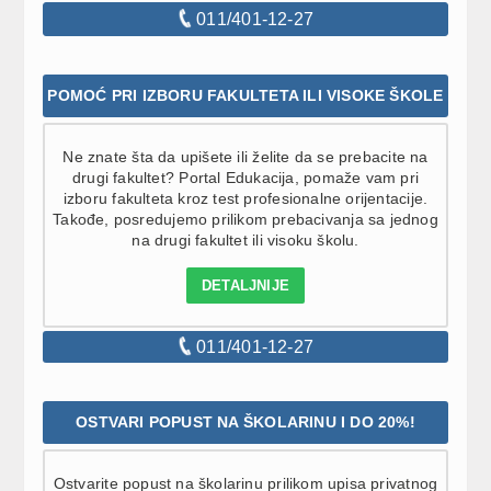
011/401-12-27
POMOĆ PRI IZBORU FAKULTETA ILI VISOKE ŠKOLE
Ne znate šta da upišete ili želite da se prebacite na
drugi fakultet? Portal Edukacija, pomaže vam pri
izboru fakulteta kroz test profesionalne orijentacije.
Takođe, posredujemo prilikom prebacivanja sa jednog
na drugi fakultet ili visoku školu.
DETALJNIJE
011/401-12-27
OSTVARI POPUST NA ŠKOLARINU I DO 20%!
Ostvarite popust na školarinu prilikom upisa privatnog