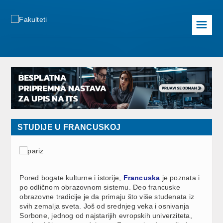
☰
STUDIJE U FRANCUSKOJ
Pored bogate kulturne i istorije,
Francuska
je poznata i
po odličnom obrazovnom sistemu. Deo francuske
obrazovne tradicije je da primaju što više studenata iz
svih zemalja sveta. Još od srednjeg veka i osnivanja
Sorbone, jednog od najstarijih evropskih univerziteta,