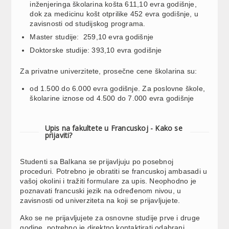
inženjeringa školarina košta 611,10 evra godišnje,
dok za medicinu košt otprilike 452 evra godišnje, u
zavisnosti od studijskog programa.
Master studije: 259,10 evra godišnje
Doktorske studije: 393,10 evra godišnje
Za privatne univerzitete, prosečne cene školarina su:
od 1.500 do 6.000 evra godišnje. Za poslovne škole,
školarine iznose od 4.500 do 7.000 evra godišnje
Upis na fakultete u Francuskoj - Kako se
prijaviti?
Studenti sa Balkana se prijavljuju po posebnoj
proceduri. Potrebno je obratiti se francuskoj ambasadi u
vašoj okolini i tražiti formulare za upis. Neophodno je
poznavati francuski jezik na određenom nivou, u
zavisnosti od univerziteta na koji se prijavljujete.
Ako se ne prijavljujete za osnovne studije prve i druge
godine, potrebno je direktno kontaktirati odabrani