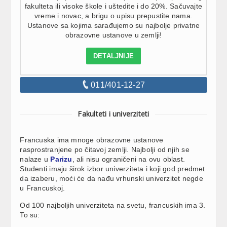
fakulteta ili visoke škole i uštedite i do 20%. Sačuvajte
vreme i novac, a brigu o upisu prepustite nama.
Ustanove sa kojima sarađujemo su najbolje privatne
obrazovne ustanove u zemlji!
DETALJNIJE
011/401-12-27
Fakulteti i univerziteti
Francuska ima mnoge obrazovne ustanove
rasprostranjene po čitavoj zemlji. Najbolji od njih se
nalaze u
Parizu
, ali nisu ograničeni na ovu oblast.
Studenti imaju širok izbor univerziteta i koji god predmet
da izaberu, moći će da nađu vrhunski univerzitet negde
u Francuskoj.
Od 100 najboljih univerziteta na svetu, francuskih ima 3.
To su: