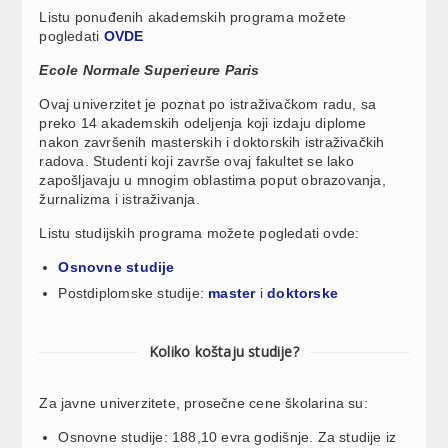
Listu ponuđenih akademskih programa možete
pogledati
OVDE
Ecole Normale Superieure Paris
Ovaj univerzitet je poznat po istraživačkom radu, sa
preko 14 akademskih odeljenja koji izdaju diplome
nakon završenih masterskih i doktorskih istraživačkih
radova. Studenti koji završe ovaj fakultet se lako
zapošljavaju u mnogim oblastima poput obrazovanja,
žurnalizma i istraživanja.
Listu studijskih programa možete pogledati ovde:
Osnovne studije
Postdiplomske studije:
master
i
doktorske
Koliko koštaju studije?
Za javne univerzitete, prosečne cene školarina su:
Osnovne studije: 188,10 evra godišnje. Za studije iz