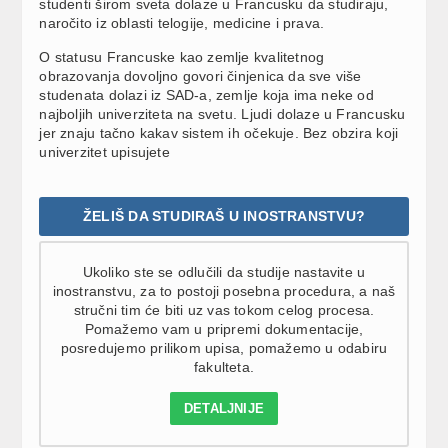
studenti širom sveta dolaze u Francusku da studiraju,
naročito iz oblasti telogije, medicine i prava.
O statusu Francuske kao zemlje kvalitetnog
obrazovanja dovoljno govori činjenica da sve više
studenata dolazi iz SAD-a, zemlje koja ima neke od
najboljih univerziteta na svetu. Ljudi dolaze u Francusku
jer znaju tačno kakav sistem ih očekuje. Bez obzira koji
univerzitet upisujete
ŽELIŠ DA STUDIRAŠ U INOSTRANSTVU?
Ukoliko ste se odlučili da studije nastavite u
inostranstvu, za to postoji posebna procedura, a naš
stručni tim će biti uz vas tokom celog procesa.
Pomažemo vam u pripremi dokumentacije,
posredujemo prilikom upisa, pomažemo u odabiru
fakulteta.
DETALJNIJE