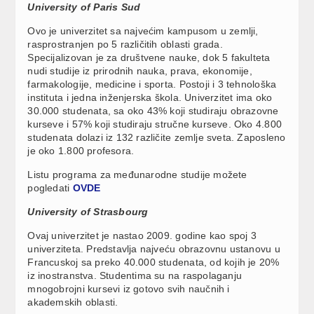
University of Paris Sud
Ovo je univerzitet sa najvećim kampusom u zemlji,
rasprostranjen po 5 različitih oblasti grada.
Specijalizovan je za društvene nauke, dok 5 fakulteta
nudi studije iz prirodnih nauka, prava, ekonomije,
farmakologije, medicine i sporta. Postoji i 3 tehnološka
instituta i jedna inženjerska škola. Univerzitet ima oko
30.000 studenata, sa oko 43% koji studiraju obrazovne
kurseve i 57% koji studiraju stručne kurseve. Oko 4.800
studenata dolazi iz 132 različite zemlje sveta. Zaposleno
je oko 1.800 profesora.
Listu programa za međunarodne studije možete
pogledati
OVDE
University of Strasbourg
Ovaj univerzitet je nastao 2009. godine kao spoj 3
univerziteta. Predstavlja najveću obrazovnu ustanovu u
Francuskoj sa preko 40.000 studenata, od kojih je 20%
iz inostranstva. Studentima su na raspolaganju
mnogobrojni kursevi iz gotovo svih naučnih i
akademskih oblasti.