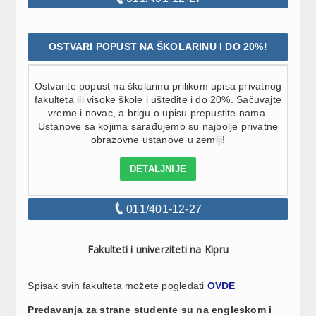
OSTVARI POPUST NA ŠKOLARINU I DO 20%!
Ostvarite popust na školarinu prilikom upisa privatnog
fakulteta ili visoke škole i uštedite i do 20%. Sačuvajte
vreme i novac, a brigu o upisu prepustite nama.
Ustanove sa kojima sarađujemo su najbolje privatne
obrazovne ustanove u zemlji!
DETALJNIJE
011/401-12-27
Fakulteti i univerziteti na Kipru
Spisak svih fakulteta možete pogledati
OVDE
Predavanja za strane studente su na engleskom i