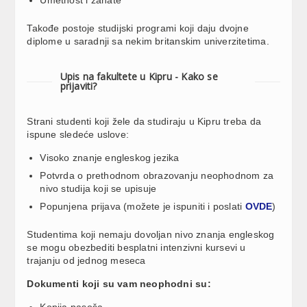
Takođe postoje studijski programi koji daju dvojne
diplome u saradnji sa nekim britanskim univerzitetima.
Upis na fakultete u Kipru - Kako se
prijaviti?
Strani studenti koji žele da studiraju u Kipru treba da
ispune sledeće uslove:
Visoko znanje engleskog jezika
Potvrda o prethodnom obrazovanju neophodnom za
nivo studija koji se upisuje
Popunjena prijava (možete je ispuniti i poslati
OVDE
)
Studentima koji nemaju dovoljan nivo znanja engleskog
se mogu obezbediti besplatni intenzivni kursevi u
trajanju od jednog meseca
Dokumenti koji su vam neophodni su:
Kopija pasoša