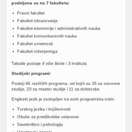
podeljena su na 7 fakulteta:
Pravni fakultet
Fakultet obrazovanja
Fakultet ekonomije i administrativnih nauka
Fakultet komunikacionih nauka
Fakultet umetnosti
Fakultet inženjeringa
Takođe postoje 4 više škole i 3 instituta
Studijski programi:
Postoji 66 različitih programa, od kojih su 35 za osnovne
studije, 20 za master studije i 11 za doktorske.
Engleski jezik je zastupljen na svim programima osim:
Turskog jezika i književnosti
Obuke za predškolske ustanove
Savetništvo i psihologiju
Umetnost i zanate