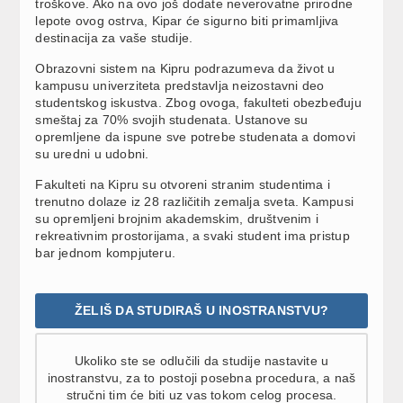
troškove. Ako na ovo još dodate neverovatne prirodne
lepote ovog ostrva, Kipar će sigurno biti primamljiva
destinacija za vaše studije.
Obrazovni sistem na Kipru podrazumeva da život u
kampusu univerziteta predstavlja neizostavni deo
studentskog iskustva. Zbog ovoga, fakulteti obezbeđuju
smeštaj za 70% svojih studenata. Ustanove su
opremljene da ispune sve potrebe studenata a domovi
su uredni u udobni.
Fakulteti na Kipru su otvoreni stranim studentima i
trenutno dolaze iz 28 različitih zemalja sveta. Kampusi
su opremljeni brojnim akademskim, društvenim i
rekreativnim prostorijama, a svaki student ima pristup
bar jednom kompjuteru.
ŽELIŠ DA STUDIRAŠ U INOSTRANSTVU?
Ukoliko ste se odlučili da studije nastavite u
inostranstvu, za to postoji posebna procedura, a naš
stručni tim će biti uz vas tokom celog procesa.