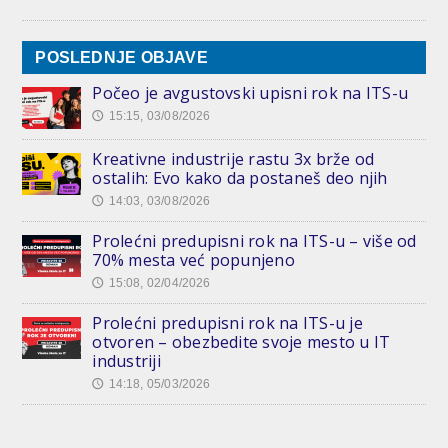
POSLEDNJE OBJAVE
Počeo je avgustovski upisni rok na ITS-u
15:15, 03/08/2026
🕔
Kreativne industrije rastu 3x brže od
ostalih: Evo kako da postaneš deo njih
14:03, 03/08/2026
🕔
Prolećni predupisni rok na ITS-u – više od
70% mesta već popunjeno
15:08, 02/04/2026
🕔
Prolećni predupisni rok na ITS-u je
otvoren – obezbedite svoje mesto u IT
industriji
14:18, 05/03/2026
🕔