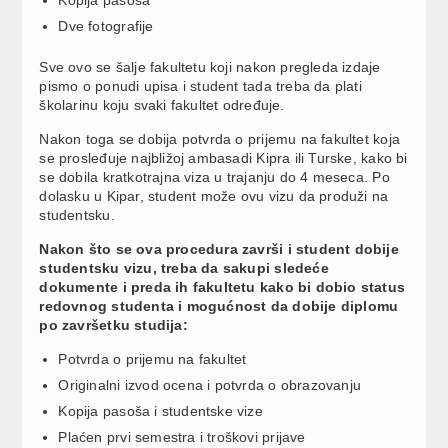
Dve fotografije
Sve ovo se šalje fakultetu koji nakon pregleda izdaje
pismo o ponudi upisa i student tada treba da plati
školarinu koju svaki fakultet određuje.
Nakon toga se dobija potvrda o prijemu na fakultet koja
se prosleđuje najbližoj ambasadi Kipra ili Turske, kako bi
se dobila kratkotrajna viza u trajanju do 4 meseca. Po
dolasku u Kipar, student može ovu vizu da produži na
studentsku.
Nakon što se ova procedura završi i student dobije
studentsku vizu, treba da sakupi sledeće
dokumente i preda ih fakultetu kako bi dobio status
redovnog studenta i mogućnost da dobije diplomu
po završetku studija:
Potvrda o prijemu na fakultet
Originalni izvod ocena i potvrda o obrazovanju
Kopija pasoša i studentske vize
Plaćen prvi semestra i troškovi prijave