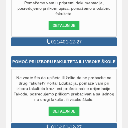
Pomažemo vam u pripremi dokumentacije,
posredujemo prilikom upisa, pomažemo u odabiru
fakulteta.
DETALJNIJE
011/401-12-27
POMOĆ PRI IZBORU FAKULTETA ILI VISOKE ŠKOLE
Ne znate šta da upišete ili želite da se prebacite na
drugi fakultet? Portal Edukacija, pomaže vam pri
izboru fakulteta kroz test profesionalne orijentacije.
Takođe, posredujemo prilikom prebacivanja sa jednog
na drugi fakultet ili visoku školu.
DETALJNIJE
011/401-12-27