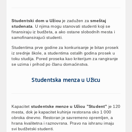
Studentski dom u Užicu
je zadužen za
smeštaj
studenata
. U njima mogu stanovati studenti koji se
finansiraju iz budžeta, a ako ostane slobodnih mesta i
samofinansirajući studenti.
Studentima prve godine za konkurisanje je bitan prosek
iz srednje škole, a studentima ostalih godina prosek u
toku studija. Pored proseka kao kriterijum za rangiranje
se uzima i prihod po članu domaćinstva.
Studentska menza u Užicu
Kapacitet
studentske menze u Užicu ”Student”
je 120
mesta, dok je kapacitet kuhinje restorana oko 1 000
obroka dnevno. Restoran je savremeno opremljen, a
hrana kvalitetna i raznovrsna. Pravo na ishranu imaju
svi budžetski studenti.