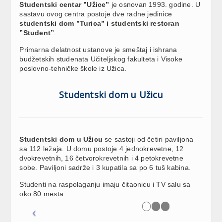
Studentski centar ”Užice”
je osnovan 1993. godine. U
sastavu ovog centra postoje dve radne jedinice
studentski dom ”Turica” i studentski restoran
”Student”
.
Primarna delatnost ustanove je smeštaj i ishrana
budžetskih studenata Učiteljskog fakulteta i Visoke
poslovno-tehničke škole iz Užica.
Studentski dom u Užicu
Studentski dom u Užicu
se sastoji od četiri paviljona
sa 112 ležaja. U domu postoje 4 jednokrevetne, 12
dvokrevetnih, 16 četvorokrevetnih i 4 petokrevetne
sobe. Paviljoni sadrže i 3 kupatila sa po 6 tuš kabina.
Studenti na raspolaganju imaju čitaonicu i TV salu sa
oko 80 mesta.