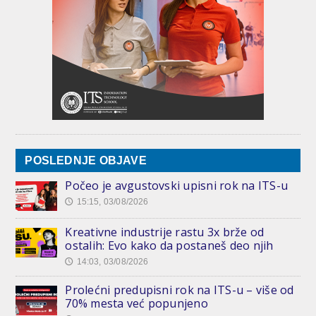
POSLEDNJE OBJAVE
Počeo je avgustovski upisni rok na ITS-u
15:15, 03/08/2026
🕔
Kreativne industrije rastu 3x brže od
ostalih: Evo kako da postaneš deo njih
14:03, 03/08/2026
🕔
Prolećni predupisni rok na ITS-u – više od
70% mesta već popunjeno