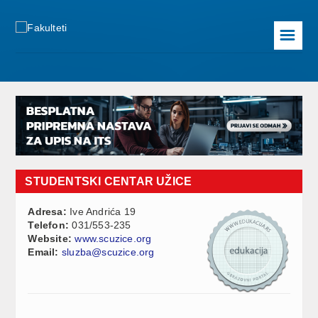
☰
STUDENTSKI CENTAR UŽICE
Adresa:
Ive Andrića 19
Telefon:
031/553-235
Website:
www.scuzice.org
Email:
sluzba@scuzice.org