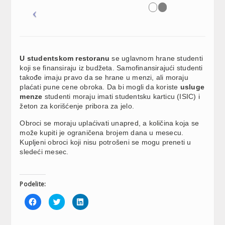
U studentskom restoranu
se uglavnom hrane studenti
koji se finansiraju iz budžeta. Samofinansirajući studenti
takođe imaju pravo da se hrane u menzi, ali moraju
plaćati pune cene obroka. Da bi mogli da koriste
usluge
menze
studenti moraju imati studentsku karticu (ISIC) i
žeton za korišćenje pribora za jelo.
Obroci se moraju uplaćivati unapred, a količina koja se
može kupiti je ograničena brojem dana u mesecu.
Kupljeni obroci koji nisu potrošeni se mogu preneti u
sledeći mesec.
Podelite:
Click
Click
Click
to
to
to
share
share
share
on
on
on
Facebook
Twitter
LinkedIn