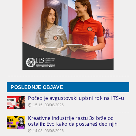
POSLEDNJE OBJAVE
Počeo je avgustovski upisni rok na ITS-u
15:15, 03/08/2026
🕔
Kreativne industrije rastu 3x brže od
ostalih: Evo kako da postaneš deo njih
14:03, 03/08/2026
🕔