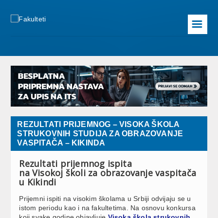
☰
REZULTATI PRIJEMNOG – VISOKA ŠKOLA
STRUKOVNIH STUDIJA ZA OBRAZOVANJE
VASPITAČA – KIKINDA
Rezultati prijemnog ispita
na Visokoj školi za obrazovanje vaspitača
u Kikindi
Prijemni ispiti na visokim školama u Srbiji odvijaju se u
istom periodu kao i na fakultetima. Na osnovu konkursa
koji svake godine objavljuje
Visoka škola strukovnih