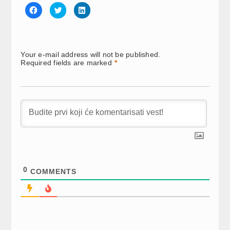
Click
Click
Click
to
to
to
share
share
share
on
on
on
Facebook
Twitter
LinkedIn
(Opens
(Opens
(Opens
in
in
in
new
new
new
Your e-mail address will not be published.
window)
window)
window)
Required fields are marked
*
0
COMMENTS