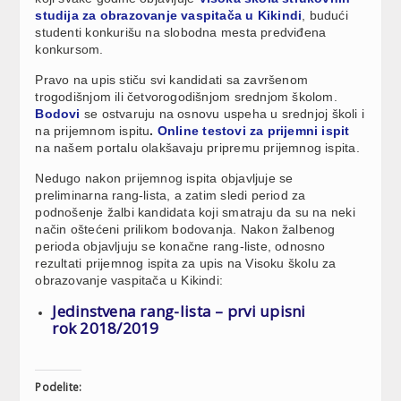
studija za obrazovanje vaspitača u Kikindi
, budući
studenti konkurišu na slobodna mesta predviđena
konkursom.
Pravo na upis stiču svi kandidati sa završenom
trogodišnjom ili četvorogodišnjom srednjom školom.
Bodovi
se ostvaruju na osnovu uspeha u srednjoj školi i
na prijemnom ispitu
.
Online testovi za prijemni ispit
na našem portalu olakšavaju pripremu prijemnog ispita.
Nedugo nakon prijemnog ispita objavljuje se
preliminarna rang-lista, a zatim sledi period za
podnošenje žalbi kandidata koji smatraju da su na neki
način oštećeni prilikom bodovanja. Nakon žalbenog
perioda objavljuju se konačne rang-liste, odnosno
rezultati prijemnog ispita za upis na Visoku školu za
obrazovanje vaspitača u Kikindi:
Jedinstvena rang-lista – prvi upisni
rok 2018/2019
Podelite: