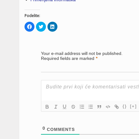
Podelite:
Click
Click
Click
to
to
to
share
share
share
on
on
on
Facebook
Twitter
LinkedIn
(Opens
(Opens
(Opens
in
in
in
new
new
new
Your e-mail address will not be published.
window)
window)
window)
Required fields are marked
*
{}
[+]
0
COMMENTS