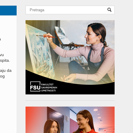
a
vu
spita.
raju da
nog