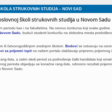
ŠKOLA STRUKOVNIH STUDIJA – NOVI SAD
poslovnoj školi strukovnih studija u Novom Sadu
stom periodu kao i na fakultetima. Na osnovu konkursa koji svake godine
u Novom Sadu
, budući studenti konkurišu na slobodna mesta predviđen
jom ili četvorogodišnjom srednjom školom.
Bodovi
se ostvaruju na osno
vi za prijemni ispit
na našem portalu olakšavaju pripremu prijemnog i
ang-lista, a zatim sledi period za podnošenje žalbi kandidata koji smat
nog perioda objavljuju se konačne rang-liste, odnosno rezultati prijem
a u Novom Sadu: