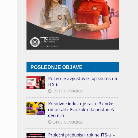
POSLEDNJE OBJAVE
Počeo je avgustovski upisni rok na
ITS-u
15:15, 03/08/2026
🕔
Kreativne industrije rastu 3x brže
od ostalih: Evo kako da postaneš
deo njih
14:03, 03/08/2026
🕔
Prolećni predupisni rok na ITS-u –