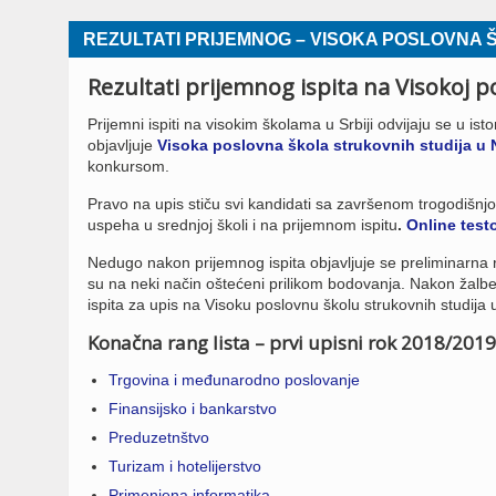
REZULTATI PRIJEMNOG – VISOKA POSLOVNA 
Rezultati prijemnog ispita na Visokoj 
Prijemni ispiti na visokim školama u Srbiji odvijaju se u i
objavljuje
Visoka poslovna škola strukovnih studija 
konkursom.
Pravo na upis stiču svi kandidati sa završenom trogodišn
uspeha u srednjoj školi i na prijemnom ispitu
.
Online testo
Nedugo nakon prijemnog ispita objavljuje se preliminarna r
su na neki način oštećeni prilikom bodovanja. Nakon žalbe
ispita za upis na Visoku poslovnu školu strukovnih studij
Konačna rang lista – prvi upisni rok 2018/2019
Trgovina i međunarodno poslovanje
Finansijsko i bankarstvo
Preduzetnštvo
Turizam i hotelijerstvo
Primenjena informatika