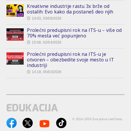
Kreativne industrije rastu 3x brže od
ostalih: Evo kako da postaneš deo njih
14:03, 03/08/2026
🕔
Prolećni predupisni rok na ITS-u – više od
70% mesta već popunjeno
15:08, 02/04/2026
🕔
Prolećni predupisni rok na ITS-u je
otvoren – obezbedite svoje mesto u IT
industriji
14:18, 05/03/2026
🕔
© 2014-2024 Sva prava zadržana.