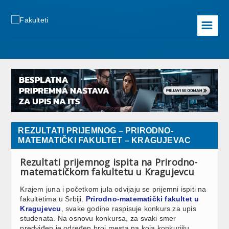
☰
REZULTATI PRIJEMNOG – PRIRODNO-
MATEMATIČKI FAKULTET – KRAGUJEVAC
Rezultati prijemnog ispita na Prirodno-
matematičkom fakultetu u Kragujevcu
Krajem juna i početkom jula odvijaju se prijemni ispiti na
fakultetima u Srbiji.
Prirodno-matematički fakultet u
Kragujevcu
, svake godine raspisuje konkurs za upis
studenata. Na osnovu konkursa, za svaki smer
predviđen je određen broj mesta na koja konkurišu