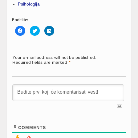
Psihologija
Podelite:
Click
Click
Click
to
to
to
share
share
share
on
on
on
Facebook
Twitter
LinkedIn
(Opens
(Opens
(Opens
in
in
in
new
new
new
Your e-mail address will not be published.
window)
window)
window)
Required fields are marked
*
0
COMMENTS