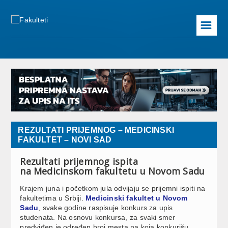
☰
REZULTATI PRIJEMNOG – MEDICINSKI
FAKULTET – NOVI SAD
Rezultati prijemnog ispita
na Medicinskom fakultetu u Novom Sadu
Krajem juna i početkom jula odvijaju se prijemni ispiti na
fakultetima u Srbiji.
Medicinski fakultet u Novom
Sadu
, svake godine raspisuje konkurs za upis
studenata. Na osnovu konkursa, za svaki smer
predviđen je određen broj mesta na koja konkurišu