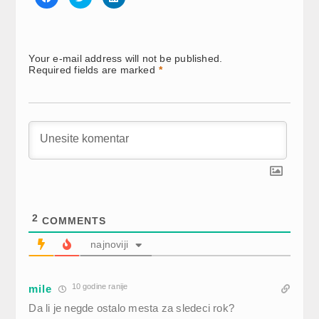
to
to
to
share
share
share
on
on
on
Facebook
Twitter
LinkedIn
(Opens
(Opens
(Opens
in
in
in
new
new
new
Your e-mail address will not be published.
window)
window)
window)
Required fields are marked
*
2
COMMENTS
najnoviji
10 godine ranije
mile
Da li je negde ostalo mesta za sledeci rok?