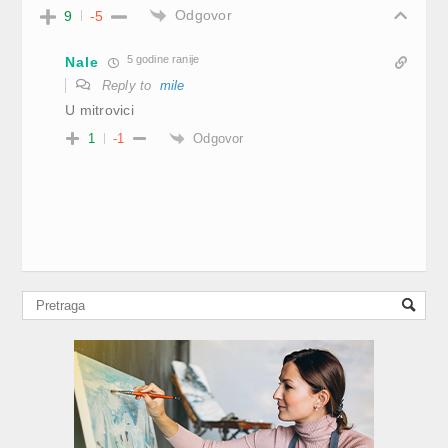
Odgovor
9
-5
5 godine ranije
Nale
Reply to
mile
U mitrovici
Odgovor
1
-1