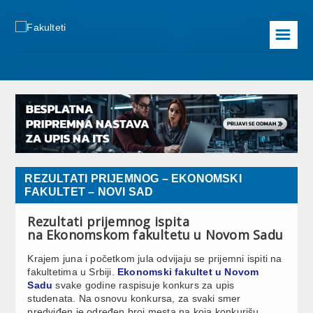
☰
REZULTATI PRIJEMNOG – EKONOMSKI
FAKULTET – NOVI SAD
Rezultati prijemnog ispita
na Ekonomskom fakultetu u Novom Sadu
Krajem juna i početkom jula odvijaju se prijemni ispiti na
fakultetima u Srbiji.
Ekonomski fakultet u Novom
Sadu
svake godine raspisuje konkurs za upis
studenata. Na osnovu konkursa, za svaki smer
predviđen je određen broj mesta na koja konkurišu