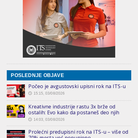
POSLEDNJE OBJAVE
Počeo je avgustovski upisni rok na ITS-u
15:15, 03/08/2026
🕔
Kreativne industrije rastu 3x brže od
ostalih: Evo kako da postaneš deo njih
14:03, 03/08/2026
🕔
Prolećni predupisni rok na ITS-u – više od
70% mesta već popunjeno