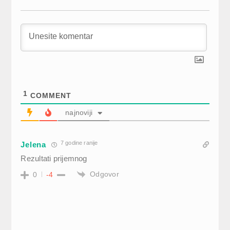
1
COMMENT
najnoviji
7 godine ranije
Jelena
Rezultati prijemnog
Odgovor
0
-4