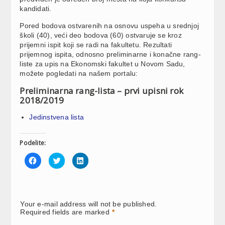
kandidati.
Pored bodova ostvarenih na osnovu uspeha u srednjoj
školi (40), veći deo bodova (60) ostvaruje se kroz
prijemni ispit koji se radi na fakultetu. Rezultati
prijemnog ispita, odnosno preliminarne i konačne rang-
liste za upis na Ekonomski fakultet u Novom Sadu,
možete pogledati na našem portalu:
Preliminarna rang-lista – prvi upisni rok
2018/2019
Jedinstvena lista
Podelite:
Click
Click
Click
to
to
to
share
share
share
on
on
on
Facebook
Twitter
LinkedIn
(Opens
(Opens
(Opens
in
in
in
new
new
new
Your e-mail address will not be published.
window)
window)
window)
Required fields are marked
*