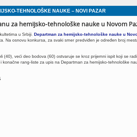
MIJSKO-TEHNOLOŠKE NAUKE – NOVI PAZAR
manu za hemijsko-tehnološke nauke u Novom Pa
kultetima u Srbiji.
Departman za hemijsko-tehnološke nauke u Nov
a. Na osnovu konkursa, za svaki smer predviđen je određen broj mest
(40), veći deo bodova (60) ostvaruje se kroz prijemni ispit koji se rad
ne i konačne rang-liste za upis na Departman za hemijsko-tehnološke na
8