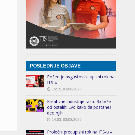
POSLEDNJE OBJAVE
Počeo je avgustovski upisni rok na
ITS-u
15:15, 03/08/2026
🕔
Kreativne industrije rastu 3x brže
od ostalih: Evo kako da postaneš
deo njih
14:03, 03/08/2026
🕔
Prolećni predupisni rok na ITS-u –