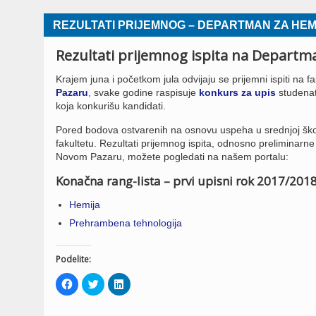
REZULTATI PRIJEMNOG – DEPARTMAN ZA HE
Rezultati prijemnog ispita na Depart
Krajem juna i početkom jula odvijaju se prijemni ispiti na fa
Pazaru
, svake godine raspisuje
konkurs za upis
studenat
koja konkurišu kandidati.
Pored bodova ostvarenih na osnovu uspeha u srednjoj školi 
fakultetu. Rezultati prijemnog ispita, odnosno preliminar
Novom Pazaru, možete pogledati na našem portalu:
Konačna rang-lista – prvi upisni rok 2017/201
Hemija
Prehrambena tehnologija
Podelite:
Click
Click
Click
to
to
to
share
share
share
on
on
on
Facebook
Twitter
LinkedIn