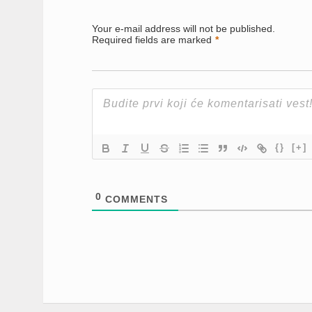
(Opens
(Opens
(Opens
in
in
in
new
new
new
Your e-mail address will not be published.
window)
window)
window)
Required fields are marked
*
{}
[+]
0
COMMENTS