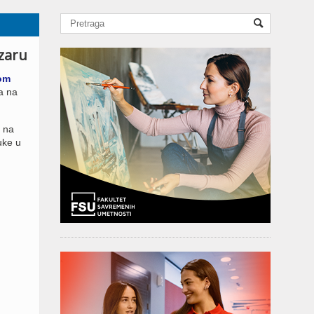
zaru
om
a na
i na
uke u