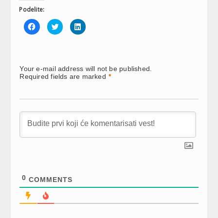
Podelite:
Click
Click
Click
to
to
to
share
share
share
on
on
on
Facebook
Twitter
LinkedIn
(Opens
(Opens
(Opens
in
in
in
new
new
new
Your e-mail address will not be published.
window)
window)
window)
Required fields are marked
*
0
COMMENTS