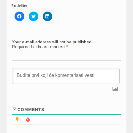
Podelite:
Click
Click
Click
to
to
to
share
share
share
on
on
on
Facebook
Twitter
LinkedIn
(Opens
(Opens
(Opens
in
in
in
new
new
new
Your e-mail address will not be published.
window)
window)
window)
Required fields are marked
*
0
COMMENTS