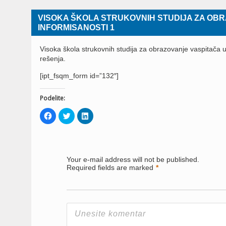
VISOKA ŠKOLA STRUKOVNIH STUDIJA ZA OBRA
INFORMISANOSTI 1
Visoka škola strukovnih studija za obrazovanje vaspitača u 
rešenja.
[ipt_fsqm_form id=”132″]
Podelite:
Click
Click
Click
to
to
to
share
share
share
on
on
on
Facebook
Twitter
LinkedIn
(Opens
(Opens
(Opens
in
in
in
new
new
new
Your e-mail address will not be published.
window)
window)
window)
Required fields are marked
*