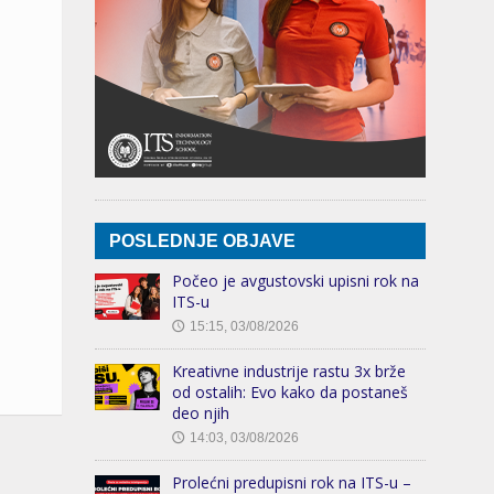
POSLEDNJE OBJAVE
Počeo je avgustovski upisni rok na
ITS-u
15:15, 03/08/2026
🕔
Kreativne industrije rastu 3x brže
od ostalih: Evo kako da postaneš
deo njih
14:03, 03/08/2026
🕔
Prolećni predupisni rok na ITS-u –