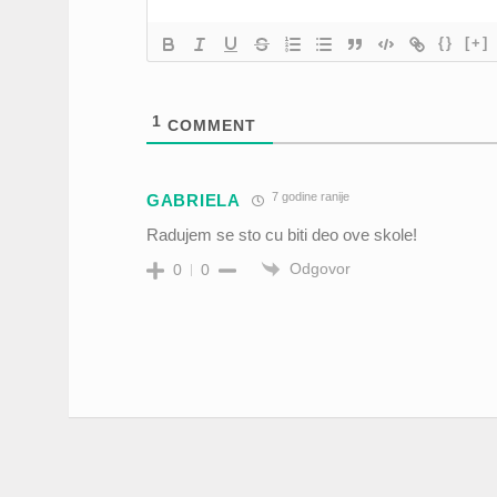
{}
[+]
1
COMMENT
7 godine ranije
GABRIELA
Radujem se sto cu biti deo ove skole!
Odgovor
0
0