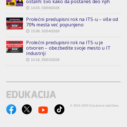
ostalih: Evo kako da postaneš deo njih
14:03, 03/08/2026
🕔
Prolećni predupisni rok na ITS-u – više od
70% mesta već popunjeno
15:08, 02/04/2026
🕔
Prolećni predupisni rok na ITS-u je
otvoren – obezbedite svoje mesto u IT
industriji
14:18, 05/03/2026
🕔
© 2014-2024 Sva prava zadržana.