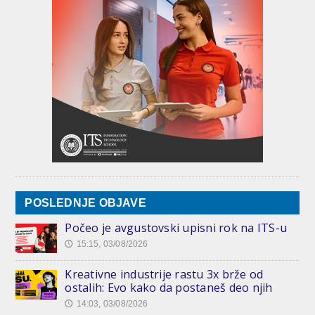
POSLEDNJE OBJAVE
Počeo je avgustovski upisni rok na ITS-u
15:15, 03/08/2026
🕔
Kreativne industrije rastu 3x brže od
ostalih: Evo kako da postaneš deo njih
14:03, 03/08/2026
🕔