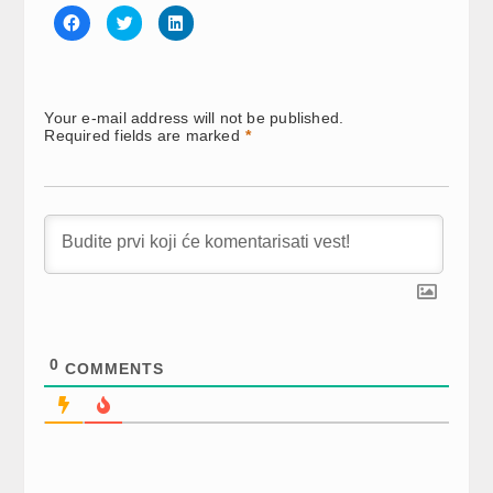
Click
Click
Click
to
to
to
share
share
share
on
on
on
Facebook
Twitter
LinkedIn
(Opens
(Opens
(Opens
in
in
in
new
new
new
Your e-mail address will not be published.
window)
window)
window)
Required fields are marked
*
0
COMMENTS