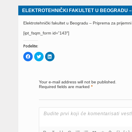
ELEKTROTEHNIČKI FAKULTET U BEOGRADU – T
Elektrotehnički fakultet u Beogradu – Priprema za prijemni i
[ipt_fsqm_form id=”143″]
Podelite:
Click
Click
Click
to
to
to
share
share
share
on
on
on
Facebook
Twitter
LinkedIn
(Opens
(Opens
(Opens
in
in
in
new
new
new
Your e-mail address will not be published.
window)
window)
window)
Required fields are marked
*