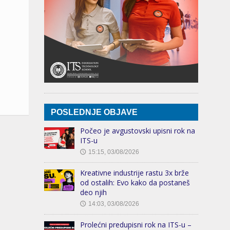
POSLEDNJE OBJAVE
Počeo je avgustovski upisni rok na
ITS-u
15:15, 03/08/2026
🕔
Kreativne industrije rastu 3x brže
od ostalih: Evo kako da postaneš
deo njih
14:03, 03/08/2026
🕔
Prolećni predupisni rok na ITS-u –