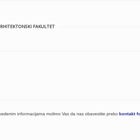
a - ARHITEKTONSKI FAKULTET
navedenim informacijama molimo Vas da nas obavestite preko
kontakt f