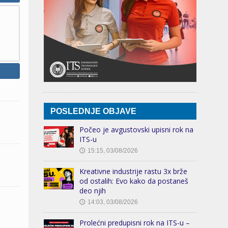
POSLEDNJE OBJAVE
Počeo je avgustovski upisni rok na
ITS-u
15:15, 03/08/2026
🕔
Kreativne industrije rastu 3x brže
od ostalih: Evo kako da postaneš
deo njih
14:03, 03/08/2026
🕔
Prolećni predupisni rok na ITS-u –