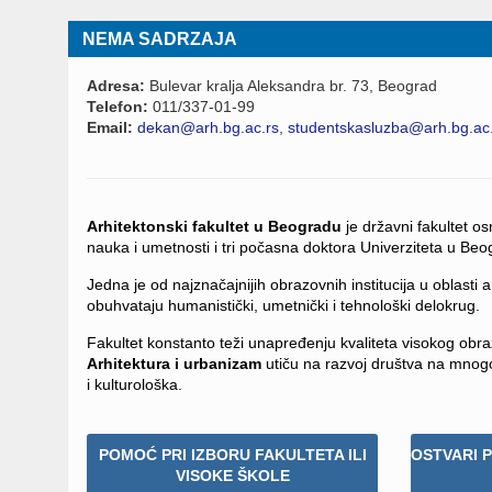
NEMA SADRZAJA
Adresa:
Bulevar kralja Aleksandra br. 73, Beograd
Telefon:
011/337-01-99
Email:
dekan@arh.bg.ac.rs
,
studentskasluzba@arh.bg.ac
Arhitektonski fakultet u Beogradu
je državni fakultet o
nauka i umetnosti i tri počasna doktora Univerziteta u Beo
Jedna je od najznačajnijih obrazovnih institucija u oblasti 
obuhvataju humanistički, umetnički i tehnološki delokrug.
Fakultet konstanto teži unapređenju kvaliteta visokog obra
Arhitektura i urbanizam
utiču na razvoj društva na mnogo 
i kulturološka.
POMOĆ PRI IZBORU FAKULTETA ILI
OSTVARI 
VISOKE ŠKOLE