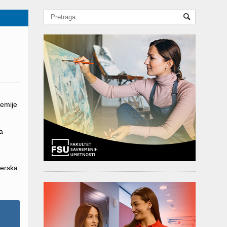
demije
a
jerska