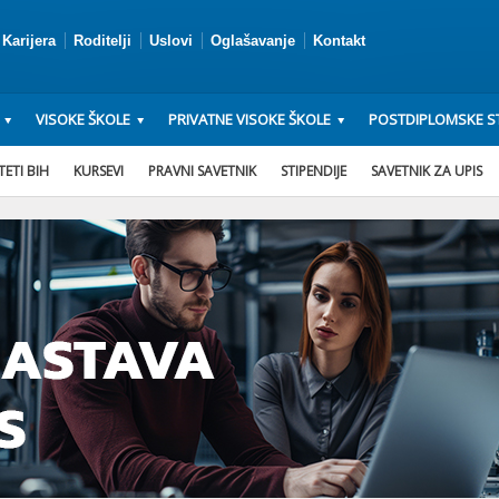
Karijera
Roditelji
Uslovi
Oglašavanje
Kontakt
VISOKE ŠKOLE
PRIVATNE VISOKE ŠKOLE
POSTDIPLOMSKE ST
ETI BIH
KURSEVI
PRAVNI SAVETNIK
STIPENDIJE
SAVETNIK ZA UPIS