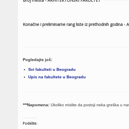
Broj mesta - ARHITEKTONSKI FAKULTET
Konačne i preliminarne rang liste iz prethodnih godin
Pogledajte još:
Svi fakulteti u Beogradu
Upis na fakultete u Beogradu
***Napomena:
Ukoliko mislite da postoji neka greška u 
Podelite: