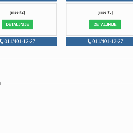
[insert2]
[insert3]
DETALJNIJE
DETALJNIJE
011/401-12-27
011/401-12-27
T