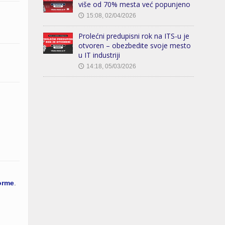
više od 70% mesta već popunjeno
15:08, 02/04/2026
🕔
Prolećni predupisni rok na ITS-u je
otvoren – obezbedite svoje mesto
u IT industriji
14:18, 05/03/2026
🕔
orme
.