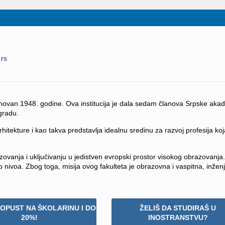
.rs
snovan 1948. godine. Ova institucija je dala sedam članova Srpske aka
gradu.
arhitekture i kao takva predstavlja idealnu sredinu za razvoj profesija koj
zovanja i uključivanju u jedistven evropski prostor visokog obrazovanja.
nivoa. Zbog toga, misija ovog fakulteta je obrazovna i vaspitna, inžen
POPUST NA ŠKOLARINU I DO
ŽELIŠ DA STUDIRAŠ U
20%!
INOSTRANSTVU?